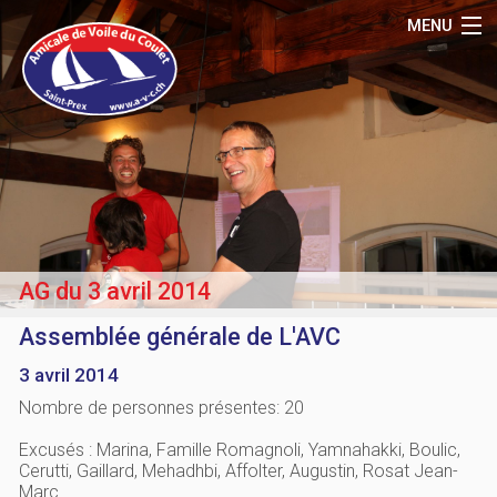
MENU
Accueil
Le Club
Activités
Matériel
Média
AG du 3 avril 2014
Référence
Assemblée générale de L'AVC
Contact
3 avril 2014
Membres
Nombre de personnes présentes: 20
Excusés : Marina, Famille Romagnoli, Yamnahakki, Boulic,
Cerutti, Gaillard, Mehadhbi, Affolter, Augustin, Rosat Jean-
Marc.