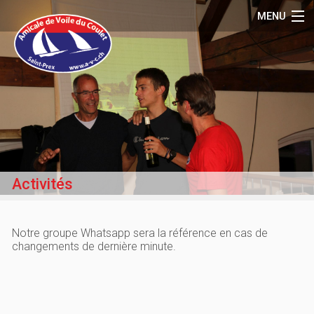
MENU
Accueil
Le Club
Activités
Matériel
Média
Activités
Référence
Contact
Notre groupe Whatsapp sera la référence en cas de
changements de dernière minute.
Membres