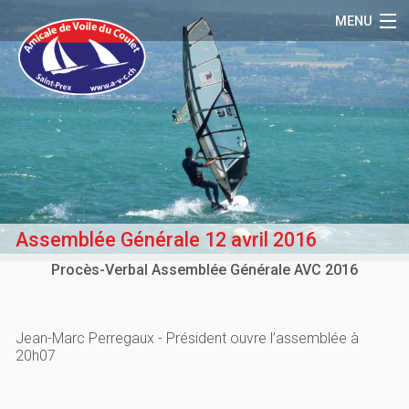
MENU
Accueil
Le Club
Activités
Matériel
Média
Assemblée Générale 12 avril 2016
Référence
Procès-Verbal Assemblée Générale AVC 2016
Contact
Membres
Jean-Marc Perregaux - Président ouvre l’assemblée à
20h07